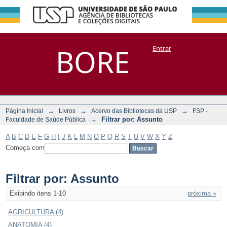
Filtrar por:
Repositório
BORE
Entrar
DSpace/Manakin + Corisco
Assunto
→
→
→
Página Inicial
Livros
Acervo das Bibliotecas da USP
FSP -
→
Filtrar por: Assunto
Faculdade de Saúde Pública
A
B
C
D
E
F
G
H
I
J
K
L
M
N
O
P
Q
R
S
T
U
V
W
X
Y
Z
Começa com
Filtrar por: Assunto
Exibindo itens 1-10
próxima »
AGRICULTURA (4)
ANATOMIA (4)