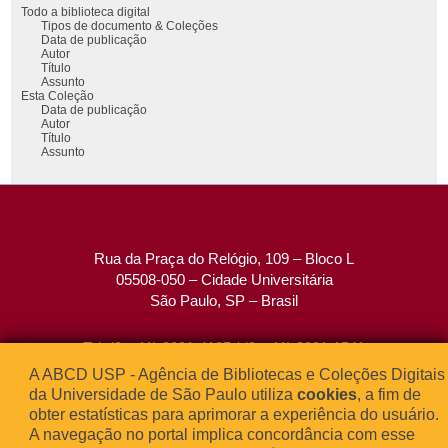
Todo a biblioteca digital
Tipos de documento & Coleções
Data de publicação
Autor
Título
Assunto
Esta Coleção
Data de publicação
Autor
Título
Assunto
Rua da Praça do Relógio, 109 – Bloco L
05508-050 – Cidade Universitária
São Paulo, SP – Brasil
Tel: (0xx11) 3091-4195 / (0xx11) 3091-1541
Fax: (0xx11) 3091-1567
A ABCD USP - Agência de Bibliotecas e Coleções Digitais
E-mail:
atendimento@abcd.usp.br
da Universidade de São Paulo utiliza
cookies
, a fim de
obter estatísticas para aprimorar a experiência do usuário.
A navegação no portal implica concordância com esse