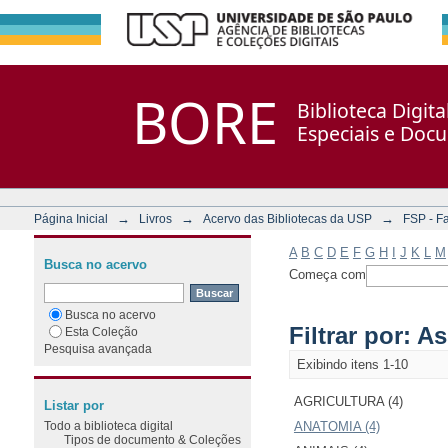
Filtrar por: Assunto
Repositório DSpace/Manakin + Corisco
BORE
Biblioteca Digit
Especiais e Doc
→
→
→
Página Inicial
Livros
Acervo das Bibliotecas da USP
FSP - F
A
B
C
D
E
F
G
H
I
J
K
L
M
Busca no acervo
Começa com
Busca no acervo
Filtrar por: A
Esta Coleção
Pesquisa avançada
Exibindo itens 1-10
AGRICULTURA (4)
Listar por
Todo a biblioteca digital
ANATOMIA (4)
Tipos de documento & Coleções