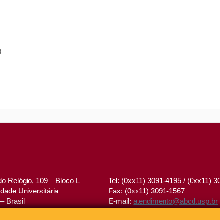
)
o Relógio, 109 – Bloco L
Tel: (0xx11) 3091-4195 / (0xx11) 
dade Universitária
Fax: (0xx11) 3091-1567
– Brasil
E-mail:
atendimento@abcd.usp.br