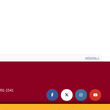
próxima »
3091-1541



