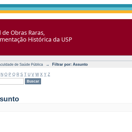
al de Obras Raras,
umentação Histórica da USP
→
Filtrar por: Assunto
aculdade de Saúde Pública
N
O
P
Q
R
S
T
U
V
W
X
Y
Z
ssunto