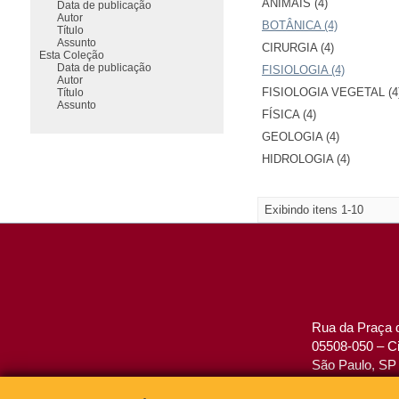
ANIMAIS (4)
Data de publicação
Autor
BOTÂNICA (4)
Título
Assunto
CIRURGIA (4)
Esta Coleção
Data de publicação
FISIOLOGIA (4)
Autor
FISIOLOGIA VEGETAL (4
Título
Assunto
FÍSICA (4)
GEOLOGIA (4)
HIDROLOGIA (4)
Exibindo itens 1-10
Rua da Praça d
05508-050 – Ci
São Paulo, SP 