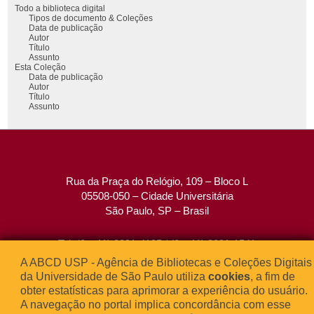
Todo a biblioteca digital
Tipos de documento & Coleções
Data de publicação
Autor
Título
Assunto
Esta Coleção
Data de publicação
Autor
Título
Assunto
Rua da Praça do Relógio, 109 – Bloco L
05508-050 – Cidade Universitária
São Paulo, SP – Brasil
Tel: (0xx11) 3091-4195 / (0xx11) 3091-1541
Fax: (0xx11) 3091-1567
A ABCD USP - Agência de Bibliotecas e Coleções Digitais
E-mail:
atendimento@abcd.usp.br
da Universidade de São Paulo utiliza
cookies
, a fim de
obter estatísticas para aprimorar a experiência do usuário.
A navegação no portal implica concordância com esse