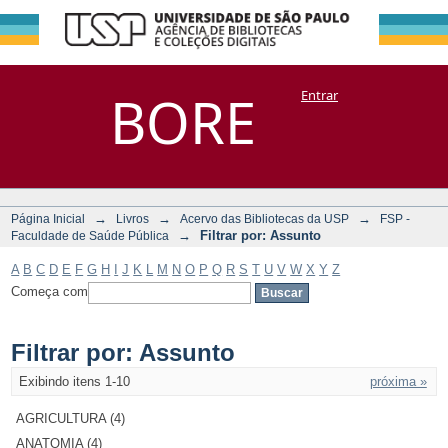
Filtrar por:
Repositório
BORE
Entrar
DSpace/Manakin + Corisco
Assunto
→
→
→
Página Inicial
Livros
Acervo das Bibliotecas da USP
FSP -
→
Filtrar por: Assunto
Faculdade de Saúde Pública
A
B
C
D
E
F
G
H
I
J
K
L
M
N
O
P
Q
R
S
T
U
V
W
X
Y
Z
Começa com
Filtrar por: Assunto
Exibindo itens 1-10
próxima »
AGRICULTURA (4)
ANATOMIA (4)