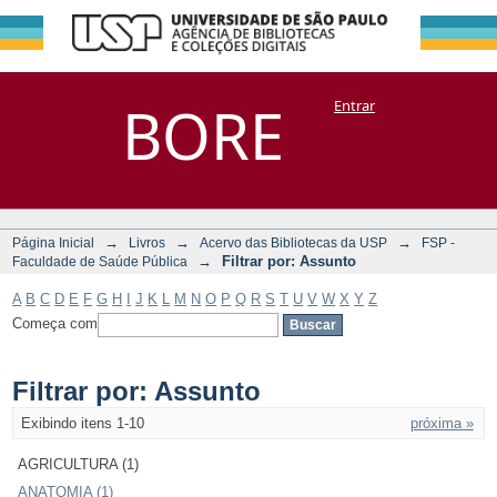
Filtrar por:
Repositório
BORE
Entrar
DSpace/Manakin + Corisco
Assunto
→
→
→
Página Inicial
Livros
Acervo das Bibliotecas da USP
FSP -
→
Filtrar por: Assunto
Faculdade de Saúde Pública
A
B
C
D
E
F
G
H
I
J
K
L
M
N
O
P
Q
R
S
T
U
V
W
X
Y
Z
Começa com
Filtrar por: Assunto
Exibindo itens 1-10
próxima »
AGRICULTURA (1)
ANATOMIA (1)