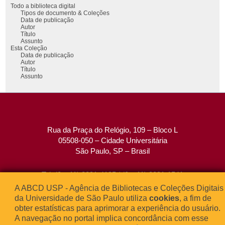
Todo a biblioteca digital
Tipos de documento & Coleções
Data de publicação
Autor
Título
Assunto
Esta Coleção
Data de publicação
Autor
Título
Assunto
Rua da Praça do Relógio, 109 – Bloco L
05508-050 – Cidade Universitária
São Paulo, SP – Brasil
Tel: (0xx11) 3091-4195 / (0xx11) 3091-1541
Fax: (0xx11) 3091-1567
A ABCD USP - Agência de Bibliotecas e Coleções Digitais
E-mail:
atendimento@abcd.usp.br
da Universidade de São Paulo utiliza
cookies
, a fim de
obter estatísticas para aprimorar a experiência do usuário.
A navegação no portal implica concordância com esse