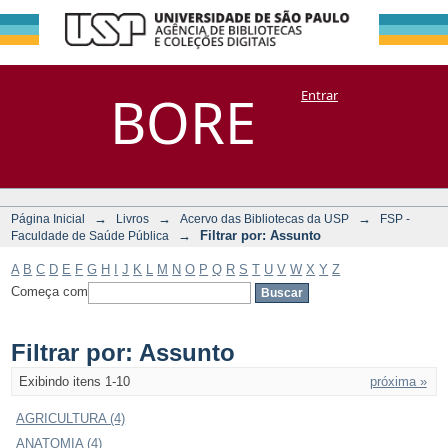
Filtrar por:
Repositório
BORE
Entrar
DSpace/Manakin + Corisco
Assunto
→
→
→
Página Inicial
Livros
Acervo das Bibliotecas da USP
FSP -
→
Filtrar por: Assunto
Faculdade de Saúde Pública
A
B
C
D
E
F
G
H
I
J
K
L
M
N
O
P
Q
R
S
T
U
V
W
X
Y
Z
Começa com
Filtrar por: Assunto
Exibindo itens 1-10
próxima »
AGRICULTURA (4)
ANATOMIA (4)