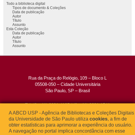
Todo a biblioteca digital
Tipos de documento & Coleções
Data de publicação
Autor
Título
Assunto
Esta Coleção
Data de publicação
Autor
Título
Assunto
Rua da Praça do Relógio, 109 – Bloco L
05508-050 – Cidade Universitária
São Paulo, SP – Brasil
Tel: (0xx11) 3091-4195 / (0xx11) 3091-1541
Fax: (0xx11) 3091-1567
A ABCD USP - Agência de Bibliotecas e Coleções Digitais
E-mail:
atendimento@abcd.usp.br
da Universidade de São Paulo utiliza
cookies
, a fim de
obter estatísticas para aprimorar a experiência do usuário.
A navegação no portal implica concordância com esse