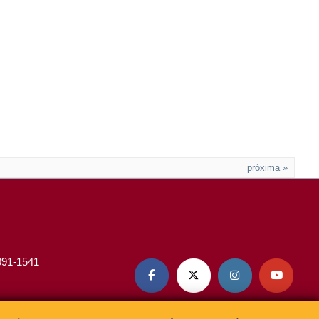
próxima »
3091-1541



