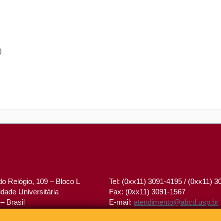
)
o Relógio, 109 – Bloco L
Tel: (0xx11) 3091-4195 / (0xx11) 
dade Universitária
Fax: (0xx11) 3091-1567
– Brasil
E-mail:
atendimento@abcd.usp.br