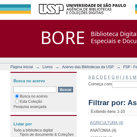
Filtrar por: Assunto
Repositório DSpace/Manakin + Corisco
BORE
Biblioteca Digit
Especiais e Doc
→
→
→
Página Inicial
Livros
Acervo das Bibliotecas da USP
FSP - F
A
B
C
D
E
F
G
H
I
J
K
L
M
Busca no acervo
Começa com
Busca no acervo
Filtrar por: A
Esta Coleção
Pesquisa avançada
Exibindo itens 1-10
AGRICULTURA (4)
Listar por
Todo a biblioteca digital
ANATOMIA (4)
Tipos de documento & Coleções