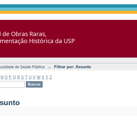
al de Obras Raras,
umentação Histórica da USP
→
Filtrar por: Assunto
aculdade de Saúde Pública
N
O
P
Q
R
S
T
U
V
W
X
Y
Z
ssunto