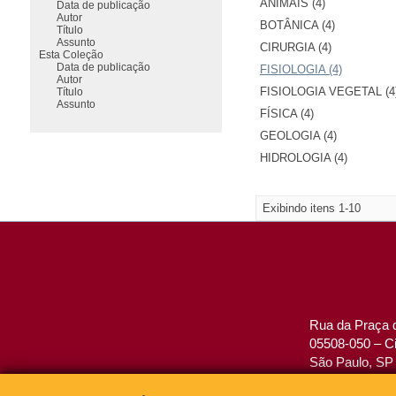
ANIMAIS (4)
Data de publicação
Autor
BOTÂNICA (4)
Título
Assunto
CIRURGIA (4)
Esta Coleção
Data de publicação
FISIOLOGIA (4)
Autor
FISIOLOGIA VEGETAL (4
Título
Assunto
FÍSICA (4)
GEOLOGIA (4)
HIDROLOGIA (4)
Exibindo itens 1-10
Rua da Praça d
05508-050 – Ci
São Paulo, SP 