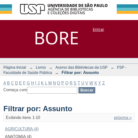
Filtrar por:
Repositório
BORE
Entrar
DSpace/Manakin + Corisco
Assunto
→
→
→
Página Inicial
Livros
Acervo das Bibliotecas da USP
FSP -
→
Filtrar por: Assunto
Faculdade de Saúde Pública
A
B
C
D
E
F
G
H
I
J
K
L
M
N
O
P
Q
R
S
T
U
V
W
X
Y
Z
Começa com
Filtrar por: Assunto
Exibindo itens 1-10
próxima »
AGRICULTURA (4)
ANATOMIA (4)