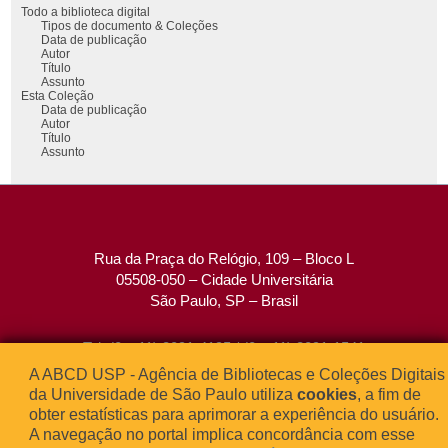
Todo a biblioteca digital
Tipos de documento & Coleções
Data de publicação
Autor
Título
Assunto
Esta Coleção
Data de publicação
Autor
Título
Assunto
Rua da Praça do Relógio, 109 – Bloco L
05508-050 – Cidade Universitária
São Paulo, SP – Brasil
Tel: (0xx11) 3091-4195 / (0xx11) 3091-1541
Fax: (0xx11) 3091-1567
A ABCD USP - Agência de Bibliotecas e Coleções Digitais
E-mail:
atendimento@abcd.usp.br
da Universidade de São Paulo utiliza
cookies
, a fim de
obter estatísticas para aprimorar a experiência do usuário.
A navegação no portal implica concordância com esse