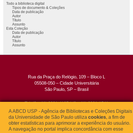
Todo a biblioteca digital
Tipos de documento & Coleções
Data de publicação
Autor
Título
Assunto
Esta Coleção
Data de publicação
Autor
Título
Assunto
Rua da Praça do Relógio, 109 – Bloco L
05508-050 – Cidade Universitária
São Paulo, SP – Brasil
Tel: (0xx11) 3091-4195 / (0xx11) 3091-1541
Fax: (0xx11) 3091-1567
A ABCD USP - Agência de Bibliotecas e Coleções Digitais
E-mail:
atendimento@abcd.usp.br
da Universidade de São Paulo utiliza
cookies
, a fim de
obter estatísticas para aprimorar a experiência do usuário.
A navegação no portal implica concordância com esse