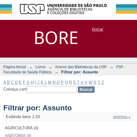
Filtrar por:
Repositório
BORE
Entrar
DSpace/Manakin + Corisco
Assunto
→
→
→
Página Inicial
Livros
Acervo das Bibliotecas da USP
FSP -
→
Filtrar por: Assunto
Faculdade de Saúde Pública
A
B
C
D
E
F
G
H
I
J
K
L
M
N
O
P
Q
R
S
T
U
V
W
X
Y
Z
Começa com
Filtrar por: Assunto
Exibindo itens 1-10
próxima »
AGRICULTURA (4)
ANATOMIA (4)