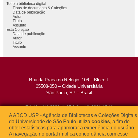
Todo a biblioteca digital
Tipos de documento & Coleções
Data de publicação
Autor
Título
Assunto
Esta Coleção
Data de publicação
Autor
Título
Assunto
Rua da Praça do Relógio, 109 – Bloco L
05508-050 – Cidade Universitária
São Paulo, SP – Brasil
Tel: (0xx11) 3091-4195 / (0xx11) 3091-1541
Fax: (0xx11) 3091-1567
A ABCD USP - Agência de Bibliotecas e Coleções Digitais
E-mail:
atendimento@abcd.usp.br
da Universidade de São Paulo utiliza
cookies
, a fim de
obter estatísticas para aprimorar a experiência do usuário.
A navegação no portal implica concordância com esse