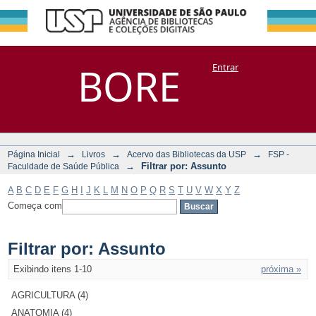
Filtrar por:
Repositório
BORE
Entrar
DSpace/Manakin + Corisco
Assunto
→
→
→
Página Inicial
Livros
Acervo das Bibliotecas da USP
FSP -
→
Filtrar por: Assunto
Faculdade de Saúde Pública
A
B
C
D
E
F
G
H
I
J
K
L
M
N
O
P
Q
R
S
T
U
V
W
X
Y
Z
Começa com
Filtrar por: Assunto
Exibindo itens 1-10
próxima »
AGRICULTURA (4)
ANATOMIA (4)