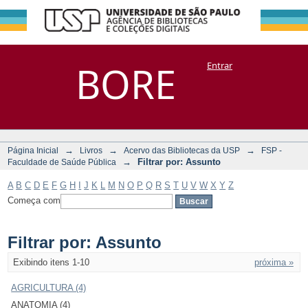
Filtrar por:
Repositório
BORE
Entrar
DSpace/Manakin + Corisco
Assunto
→
→
→
Página Inicial
Livros
Acervo das Bibliotecas da USP
FSP -
→
Filtrar por: Assunto
Faculdade de Saúde Pública
A
B
C
D
E
F
G
H
I
J
K
L
M
N
O
P
Q
R
S
T
U
V
W
X
Y
Z
Começa com
Filtrar por: Assunto
Exibindo itens 1-10
próxima »
AGRICULTURA (4)
ANATOMIA (4)