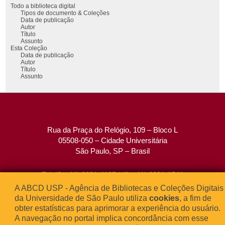
Todo a biblioteca digital
Tipos de documento & Coleções
Data de publicação
Autor
Título
Assunto
Esta Coleção
Data de publicação
Autor
Título
Assunto
Rua da Praça do Relógio, 109 – Bloco L
05508-050 – Cidade Universitária
São Paulo, SP – Brasil
Tel: (0xx11) 3091-4195 / (0xx11) 3091-1541
Fax: (0xx11) 3091-1567
A ABCD USP - Agência de Bibliotecas e Coleções Digitais
E-mail:
atendimento@abcd.usp.br
da Universidade de São Paulo utiliza
cookies
, a fim de
obter estatísticas para aprimorar a experiência do usuário.
A navegação no portal implica concordância com esse