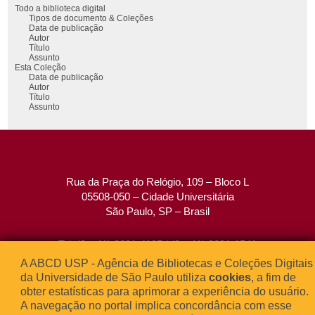
Todo a biblioteca digital
Tipos de documento & Coleções
Data de publicação
Autor
Título
Assunto
Esta Coleção
Data de publicação
Autor
Título
Assunto
Rua da Praça do Relógio, 109 – Bloco L
05508-050 – Cidade Universitária
São Paulo, SP – Brasil
Tel: (0xx11) 3091-4195 / (0xx11) 3091-1541
Fax: (0xx11) 3091-1567
A ABCD USP - Agência de Bibliotecas e Coleções Digitais
E-mail:
atendimento@abcd.usp.br
da Universidade de São Paulo utiliza
cookies
, a fim de
obter estatísticas para aprimorar a experiência do usuário.
A navegação no portal implica concordância com esse