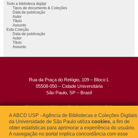
Todo a biblioteca digital
Tipos de documento & Coleções
Data de publicação
Autor
Título
Assunto
Esta Coleção
Data de publicação
Autor
Título
Assunto
Rua da Praça do Relógio, 109 – Bloco L
05508-050 – Cidade Universitária
São Paulo, SP – Brasil
Tel: (0xx11) 3091-4195 / (0xx11) 3091-1541
Fax: (0xx11) 3091-1567
A ABCD USP - Agência de Bibliotecas e Coleções Digitais
E-mail:
atendimento@abcd.usp.br
da Universidade de São Paulo utiliza
cookies
, a fim de
obter estatísticas para aprimorar a experiência do usuário.
A navegação no portal implica concordância com esse