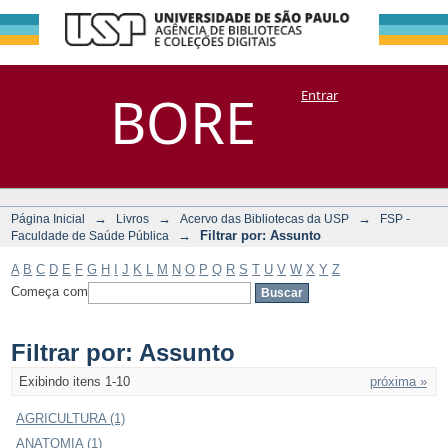
Filtrar por:
Repositório
BORE
Entrar
DSpace/Manakin + Corisco
Assunto
→
→
→
Página Inicial
Livros
Acervo das Bibliotecas da USP
FSP -
→
Filtrar por: Assunto
Faculdade de Saúde Pública
A
B
C
D
E
F
G
H
I
J
K
L
M
N
O
P
Q
R
S
T
U
V
W
X
Y
Z
Começa com
Filtrar por: Assunto
Exibindo itens 1-10
próxima »
AGRICULTURA (1)
ANATOMIA (1)