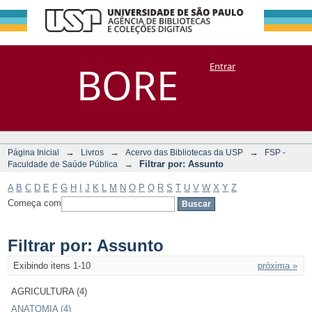
Filtrar por:
Repositório
BORE
Entrar
DSpace/Manakin + Corisco
Assunto
→
→
→
Página Inicial
Livros
Acervo das Bibliotecas da USP
FSP -
→
Filtrar por: Assunto
Faculdade de Saúde Pública
A
B
C
D
E
F
G
H
I
J
K
L
M
N
O
P
Q
R
S
T
U
V
W
X
Y
Z
Começa com
Filtrar por: Assunto
Exibindo itens 1-10
próxima »
AGRICULTURA (4)
ANATOMIA (4)