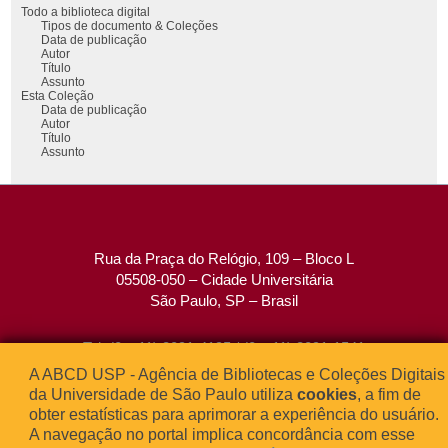
Todo a biblioteca digital
Tipos de documento & Coleções
Data de publicação
Autor
Título
Assunto
Esta Coleção
Data de publicação
Autor
Título
Assunto
Rua da Praça do Relógio, 109 – Bloco L
05508-050 – Cidade Universitária
São Paulo, SP – Brasil
Tel: (0xx11) 3091-4195 / (0xx11) 3091-1541
Fax: (0xx11) 3091-1567
A ABCD USP - Agência de Bibliotecas e Coleções Digitais
E-mail:
atendimento@abcd.usp.br
da Universidade de São Paulo utiliza
cookies
, a fim de
obter estatísticas para aprimorar a experiência do usuário.
A navegação no portal implica concordância com esse