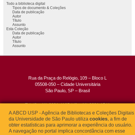
Todo a biblioteca digital
Tipos de documento & Coleções
Data de publicação
Autor
Título
Assunto
Esta Coleção
Data de publicação
Autor
Título
Assunto
Rua da Praça do Relógio, 109 – Bloco L
05508-050 – Cidade Universitária
São Paulo, SP – Brasil
Tel: (0xx11) 3091-4195 / (0xx11) 3091-1541
Fax: (0xx11) 3091-1567
A ABCD USP - Agência de Bibliotecas e Coleções Digitais
E-mail:
atendimento@abcd.usp.br
da Universidade de São Paulo utiliza
cookies
, a fim de
obter estatísticas para aprimorar a experiência do usuário.
A navegação no portal implica concordância com esse