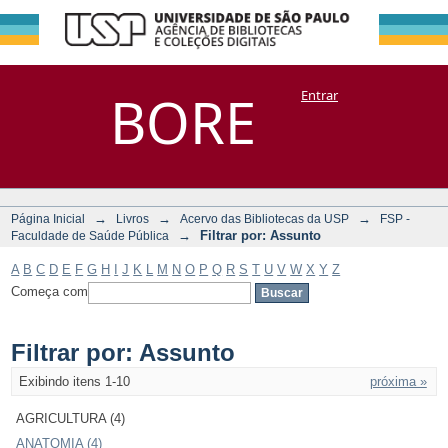
Filtrar por:
Repositório
BORE
Entrar
DSpace/Manakin + Corisco
Assunto
→
→
→
Página Inicial
Livros
Acervo das Bibliotecas da USP
FSP -
→
Filtrar por: Assunto
Faculdade de Saúde Pública
A
B
C
D
E
F
G
H
I
J
K
L
M
N
O
P
Q
R
S
T
U
V
W
X
Y
Z
Começa com
Filtrar por: Assunto
Exibindo itens 1-10
próxima »
AGRICULTURA (4)
ANATOMIA (4)