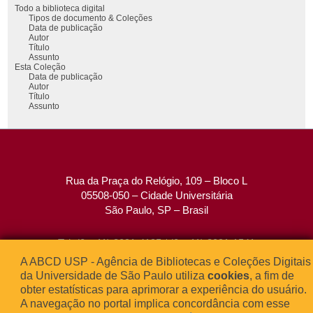
Todo a biblioteca digital
Tipos de documento & Coleções
Data de publicação
Autor
Título
Assunto
Esta Coleção
Data de publicação
Autor
Título
Assunto
Rua da Praça do Relógio, 109 – Bloco L
05508-050 – Cidade Universitária
São Paulo, SP – Brasil
Tel: (0xx11) 3091-4195 / (0xx11) 3091-1541
Fax: (0xx11) 3091-1567
A ABCD USP - Agência de Bibliotecas e Coleções Digitais
E-mail:
atendimento@abcd.usp.br
da Universidade de São Paulo utiliza
cookies
, a fim de
obter estatísticas para aprimorar a experiência do usuário.
A navegação no portal implica concordância com esse