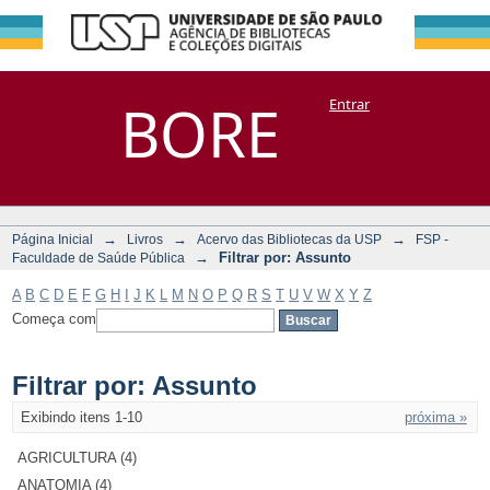
Filtrar por:
Repositório
BORE
Entrar
DSpace/Manakin + Corisco
Assunto
→
→
→
Página Inicial
Livros
Acervo das Bibliotecas da USP
FSP -
→
Filtrar por: Assunto
Faculdade de Saúde Pública
A
B
C
D
E
F
G
H
I
J
K
L
M
N
O
P
Q
R
S
T
U
V
W
X
Y
Z
Começa com
Filtrar por: Assunto
Exibindo itens 1-10
próxima »
AGRICULTURA (4)
ANATOMIA (4)