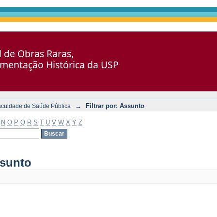
al de Obras Raras,
umentação Histórica da USP
→
Filtrar por: Assunto
aculdade de Saúde Pública
N
O
P
Q
R
S
T
U
V
W
X
Y
Z
ssunto