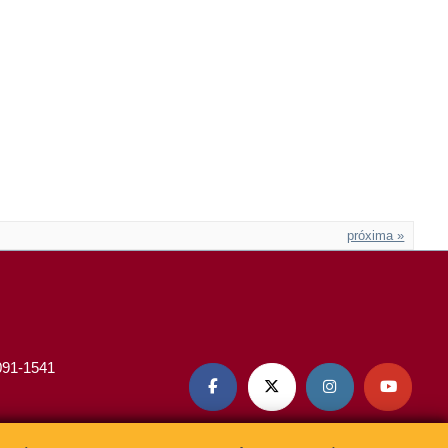
próxima »
3091-1541



