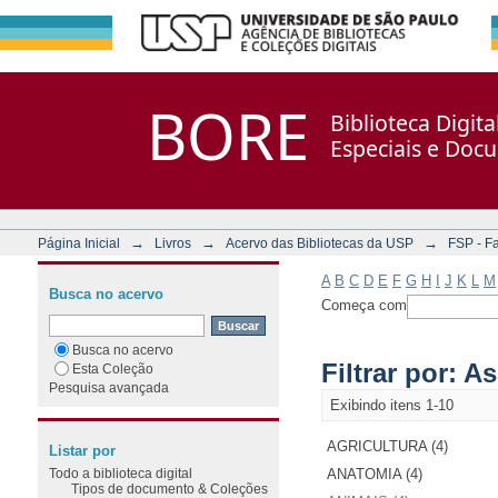
Filtrar por: Assunto
Repositório DSpace/Manakin + Corisco
BORE
Biblioteca Digit
Especiais e Doc
→
→
→
Página Inicial
Livros
Acervo das Bibliotecas da USP
FSP - F
A
B
C
D
E
F
G
H
I
J
K
L
M
Busca no acervo
Começa com
Busca no acervo
Filtrar por: A
Esta Coleção
Pesquisa avançada
Exibindo itens 1-10
AGRICULTURA (4)
Listar por
Todo a biblioteca digital
ANATOMIA (4)
Tipos de documento & Coleções