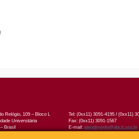
)
o Relógio, 109 – Bloco L
Tel: (0xx11) 3091-4195 / (0xx11) 
dade Universitária
Fax: (0xx11) 3091-1567
– Brasil
E-mail:
atendimento@abcd.usp.br