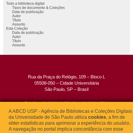
Todo a biblioteca digital
Tipos de documento & Coleções
Data de publicação
Autor
Título
Assunto
Esta Coleção
Data de publicação
Autor
Título
Assunto
Rua da Praça do Relógio, 109 – Bloco L
05508-050 – Cidade Universitária
São Paulo, SP – Brasil
Tel: (0xx11) 3091-4195 / (0xx11) 3091-1541
Fax: (0xx11) 3091-1567
A ABCD USP - Agência de Bibliotecas e Coleções Digitais
E-mail:
atendimento@abcd.usp.br
da Universidade de São Paulo utiliza
cookies
, a fim de
obter estatísticas para aprimorar a experiência do usuário.
A navegação no portal implica concordância com esse