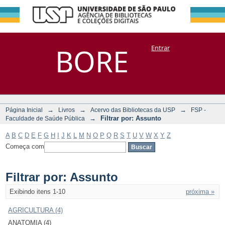
Filtrar por:
Repositório
BORE
Entrar
DSpace/Manakin + Corisco
Assunto
→
→
→
Página Inicial
Livros
Acervo das Bibliotecas da USP
FSP -
→
Filtrar por: Assunto
Faculdade de Saúde Pública
A
B
C
D
E
F
G
H
I
J
K
L
M
N
O
P
Q
R
S
T
U
V
W
X
Y
Z
Começa com
Filtrar por: Assunto
Exibindo itens 1-10
próxima »
AGRICULTURA (4)
ANATOMIA (4)