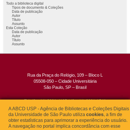
Todo a biblioteca digital
Tipos de documento & Coleções
Data de publicação
Autor
Título
Assunto
Esta Coleção
Data de publicação
Autor
Título
Assunto
Rua da Praça do Relógio, 109 – Bloco L
05508-050 – Cidade Universitária
São Paulo, SP – Brasil
Tel: (0xx11) 3091-4195 / (0xx11) 3091-1541
Fax: (0xx11) 3091-1567
A ABCD USP - Agência de Bibliotecas e Coleções Digitais
E-mail:
atendimento@abcd.usp.br
da Universidade de São Paulo utiliza
cookies
, a fim de
obter estatísticas para aprimorar a experiência do usuário.
A navegação no portal implica concordância com esse