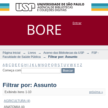
Filtrar por:
Repositório
BORE
Entrar
DSpace/Manakin + Corisco
Assunto
→
→
→
Página Inicial
Livros
Acervo das Bibliotecas da USP
FSP -
→
Filtrar por: Assunto
Faculdade de Saúde Pública
A
B
C
D
E
F
G
H
I
J
K
L
M
N
O
P
Q
R
S
T
U
V
W
X
Y
Z
Começa com
Filtrar por: Assunto
Exibindo itens 1-10
próxima »
AGRICULTURA (4)
ANATOMIA (4)