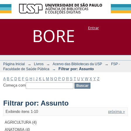
Filtrar por:
Repositório
BORE
Entrar
DSpace/Manakin + Corisco
Assunto
→
→
→
Página Inicial
Livros
Acervo das Bibliotecas da USP
FSP -
→
Filtrar por: Assunto
Faculdade de Saúde Pública
A
B
C
D
E
F
G
H
I
J
K
L
M
N
O
P
Q
R
S
T
U
V
W
X
Y
Z
Começa com
Filtrar por: Assunto
Exibindo itens 1-10
próxima »
AGRICULTURA (4)
ANATOMIA (4)