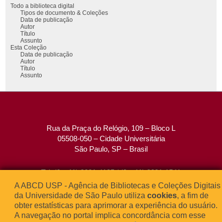
Todo a biblioteca digital
Tipos de documento & Coleções
Data de publicação
Autor
Título
Assunto
Esta Coleção
Data de publicação
Autor
Título
Assunto
Rua da Praça do Relógio, 109 – Bloco L
05508-050 – Cidade Universitária
São Paulo, SP – Brasil
Tel: (0xx11) 3091-4195 / (0xx11) 3091-1541
Fax: (0xx11) 3091-1567
A ABCD USP - Agência de Bibliotecas e Coleções Digitais
E-mail:
atendimento@abcd.usp.br
da Universidade de São Paulo utiliza
cookies
, a fim de
obter estatísticas para aprimorar a experiência do usuário.
A navegação no portal implica concordância com esse