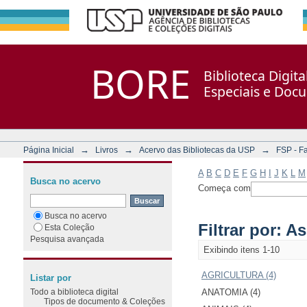
Filtrar por: Assunto
Repositório DSpace/Manakin + Corisco
BORE
Biblioteca Digit
Especiais e Doc
→
→
→
Página Inicial
Livros
Acervo das Bibliotecas da USP
FSP - F
A
B
C
D
E
F
G
H
I
J
K
L
M
Busca no acervo
Começa com
Busca no acervo
Filtrar por: A
Esta Coleção
Pesquisa avançada
Exibindo itens 1-10
AGRICULTURA (4)
Listar por
Todo a biblioteca digital
ANATOMIA (4)
Tipos de documento & Coleções