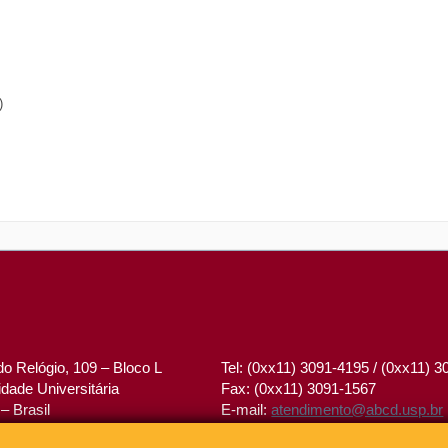
)
o Relógio, 109 – Bloco L
Tel: (0xx11) 3091-4195 / (0xx11) 
dade Universitária
Fax: (0xx11) 3091-1567
– Brasil
E-mail:
atendimento@abcd.usp.br