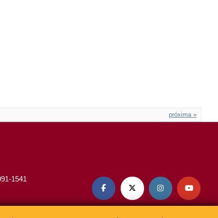
próxima »
3091-1541



