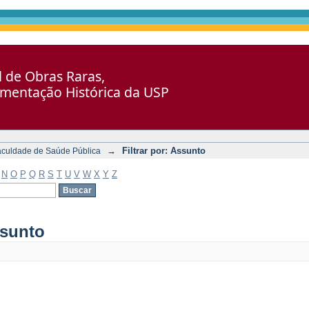
al de Obras Raras,
umentação Histórica da USP
→
Filtrar por: Assunto
aculdade de Saúde Pública
N
O
P
Q
R
S
T
U
V
W
X
Y
Z
ssunto