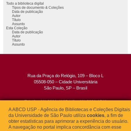
Todo a biblioteca digital
Tipos de documento & Coleções
Data de publicação
Autor
Título
Assunto
Esta Coleção
Data de publicação
Autor
Título
Assunto
Rua da Praça do Relógio, 109 – Bloco L
05508-050 – Cidade Universitária
São Paulo, SP – Brasil
Tel: (0xx11) 3091-4195 / (0xx11) 3091-1541
Fax: (0xx11) 3091-1567
A ABCD USP - Agência de Bibliotecas e Coleções Digitais
E-mail:
atendimento@abcd.usp.br
da Universidade de São Paulo utiliza
cookies
, a fim de
obter estatísticas para aprimorar a experiência do usuário.
A navegação no portal implica concordância com esse