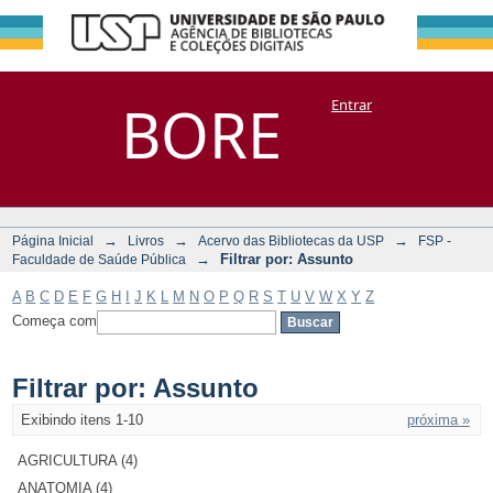
Filtrar por:
Repositório
BORE
Entrar
DSpace/Manakin + Corisco
Assunto
→
→
→
Página Inicial
Livros
Acervo das Bibliotecas da USP
FSP -
→
Filtrar por: Assunto
Faculdade de Saúde Pública
A
B
C
D
E
F
G
H
I
J
K
L
M
N
O
P
Q
R
S
T
U
V
W
X
Y
Z
Começa com
Filtrar por: Assunto
Exibindo itens 1-10
próxima »
AGRICULTURA (4)
ANATOMIA (4)