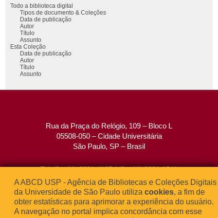
Todo a biblioteca digital
Tipos de documento & Coleções
Data de publicação
Autor
Título
Assunto
Esta Coleção
Data de publicação
Autor
Título
Assunto
Rua da Praça do Relógio, 109 – Bloco L
05508-050 – Cidade Universitária
São Paulo, SP – Brasil
Tel: (0xx11) 3091-4195 / (0xx11) 3091-1541
Fax: (0xx11) 3091-1567
A ABCD USP - Agência de Bibliotecas e Coleções Digitais
E-mail:
atendimento@abcd.usp.br
da Universidade de São Paulo utiliza
cookies
, a fim de
obter estatísticas para aprimorar a experiência do usuário.
A navegação no portal implica concordância com esse