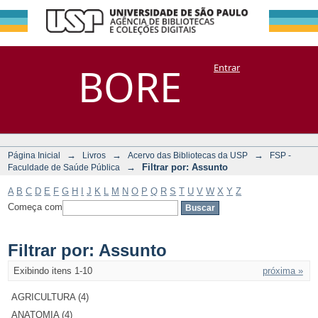
Filtrar por:
Repositório
BORE
Entrar
DSpace/Manakin + Corisco
Assunto
→
→
→
Página Inicial
Livros
Acervo das Bibliotecas da USP
FSP -
→
Filtrar por: Assunto
Faculdade de Saúde Pública
A
B
C
D
E
F
G
H
I
J
K
L
M
N
O
P
Q
R
S
T
U
V
W
X
Y
Z
Começa com
Filtrar por: Assunto
Exibindo itens 1-10
próxima »
AGRICULTURA (4)
ANATOMIA (4)