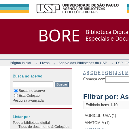
Filtrar por: Assunto
Repositório DSpace/Manakin + Corisco
BORE
Biblioteca Digit
Especiais e Doc
→
→
→
Página Inicial
Livros
Acervo das Bibliotecas da USP
FSP - F
A
B
C
D
E
F
G
H
I
J
K
L
M
Busca no acervo
Começa com
Busca no acervo
Filtrar por: A
Esta Coleção
Pesquisa avançada
Exibindo itens 1-10
AGRICULTURA (1)
Listar por
Todo a biblioteca digital
ANATOMIA (1)
Tipos de documento & Coleções