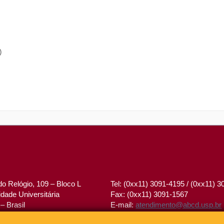
)
o Relógio, 109 – Bloco L
Tel: (0xx11) 3091-4195 / (0xx11) 
dade Universitária
Fax: (0xx11) 3091-1567
– Brasil
E-mail:
atendimento@abcd.usp.br