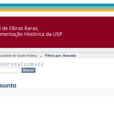
al de Obras Raras,
umentação Histórica da USP
→
Filtrar por: Assunto
aculdade de Saúde Pública
N
O
P
Q
R
S
T
U
V
W
X
Y
Z
ssunto