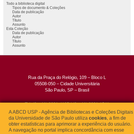
Todo a biblioteca digital
Tipos de documento & Coleções
Data de publicação
Autor
Título
Assunto
Esta Coleção
Data de publicação
Autor
Título
Assunto
Rua da Praça do Relógio, 109 – Bloco L
05508-050 – Cidade Universitária
São Paulo, SP – Brasil
Tel: (0xx11) 3091-4195 / (0xx11) 3091-1541
Fax: (0xx11) 3091-1567
A ABCD USP - Agência de Bibliotecas e Coleções Digitais
E-mail:
atendimento@abcd.usp.br
da Universidade de São Paulo utiliza
cookies
, a fim de
obter estatísticas para aprimorar a experiência do usuário.
A navegação no portal implica concordância com esse