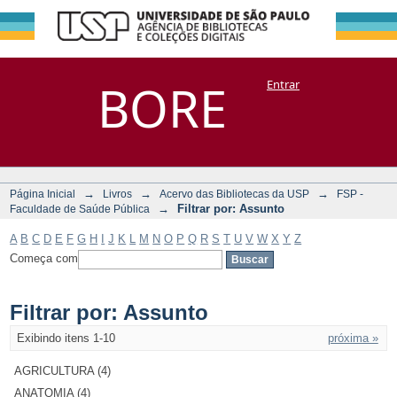
Filtrar por:
Repositório
BORE
Entrar
DSpace/Manakin + Corisco
Assunto
→
→
→
Página Inicial
Livros
Acervo das Bibliotecas da USP
FSP -
→
Filtrar por: Assunto
Faculdade de Saúde Pública
A
B
C
D
E
F
G
H
I
J
K
L
M
N
O
P
Q
R
S
T
U
V
W
X
Y
Z
Começa com
Filtrar por: Assunto
Exibindo itens 1-10
próxima »
AGRICULTURA (4)
ANATOMIA (4)