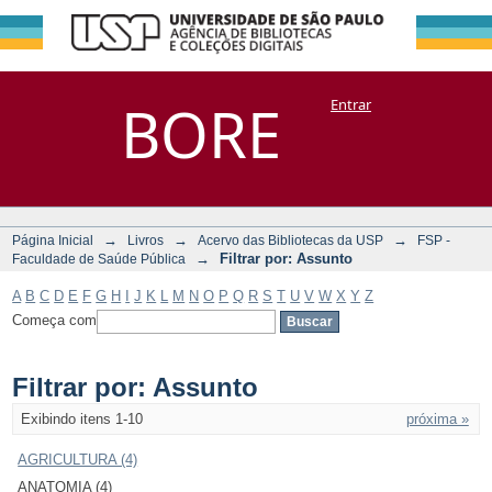
Filtrar por:
Repositório
BORE
Entrar
DSpace/Manakin + Corisco
Assunto
→
→
→
Página Inicial
Livros
Acervo das Bibliotecas da USP
FSP -
→
Filtrar por: Assunto
Faculdade de Saúde Pública
A
B
C
D
E
F
G
H
I
J
K
L
M
N
O
P
Q
R
S
T
U
V
W
X
Y
Z
Começa com
Filtrar por: Assunto
Exibindo itens 1-10
próxima »
AGRICULTURA (4)
ANATOMIA (4)