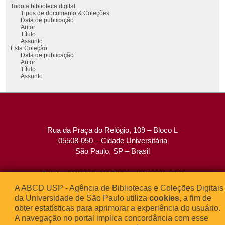
Todo a biblioteca digital
Tipos de documento & Coleções
Data de publicação
Autor
Título
Assunto
Esta Coleção
Data de publicação
Autor
Título
Assunto
Rua da Praça do Relógio, 109 – Bloco L
05508-050 – Cidade Universitária
São Paulo, SP – Brasil
Tel: (0xx11) 3091-4195 / (0xx11) 3091-1541
Fax: (0xx11) 3091-1567
A ABCD USP - Agência de Bibliotecas e Coleções Digitais
E-mail:
atendimento@abcd.usp.br
da Universidade de São Paulo utiliza
cookies
, a fim de
obter estatísticas para aprimorar a experiência do usuário.
A navegação no portal implica concordância com esse