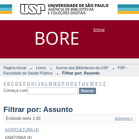
Filtrar por:
Repositório
BORE
Entrar
DSpace/Manakin + Corisco
Assunto
→
→
→
Página Inicial
Livros
Acervo das Bibliotecas da USP
FSP -
→
Filtrar por: Assunto
Faculdade de Saúde Pública
A
B
C
D
E
F
G
H
I
J
K
L
M
N
O
P
Q
R
S
T
U
V
W
X
Y
Z
Começa com
Filtrar por: Assunto
Exibindo itens 1-10
próxima »
AGRICULTURA (4)
ANATOMIA (4)