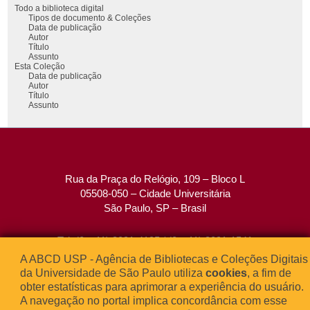
Todo a biblioteca digital
Tipos de documento & Coleções
Data de publicação
Autor
Título
Assunto
Esta Coleção
Data de publicação
Autor
Título
Assunto
Rua da Praça do Relógio, 109 – Bloco L
05508-050 – Cidade Universitária
São Paulo, SP – Brasil
Tel: (0xx11) 3091-4195 / (0xx11) 3091-1541
Fax: (0xx11) 3091-1567
A ABCD USP - Agência de Bibliotecas e Coleções Digitais
E-mail:
atendimento@abcd.usp.br
da Universidade de São Paulo utiliza
cookies
, a fim de
obter estatísticas para aprimorar a experiência do usuário.
A navegação no portal implica concordância com esse