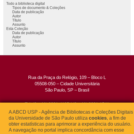
Todo a biblioteca digital
Tipos de documento & Coleções
Data de publicação
Autor
Título
Assunto
Esta Coleção
Data de publicação
Autor
Título
Assunto
Rua da Praça do Relógio, 109 – Bloco L
05508-050 – Cidade Universitária
São Paulo, SP – Brasil
Tel: (0xx11) 3091-4195 / (0xx11) 3091-1541
Fax: (0xx11) 3091-1567
A ABCD USP - Agência de Bibliotecas e Coleções Digitais
E-mail:
atendimento@abcd.usp.br
da Universidade de São Paulo utiliza
cookies
, a fim de
obter estatísticas para aprimorar a experiência do usuário.
A navegação no portal implica concordância com esse