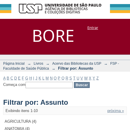
Filtrar por:
Repositório
BORE
Entrar
DSpace/Manakin + Corisco
Assunto
→
→
→
Página Inicial
Livros
Acervo das Bibliotecas da USP
FSP -
→
Filtrar por: Assunto
Faculdade de Saúde Pública
A
B
C
D
E
F
G
H
I
J
K
L
M
N
O
P
Q
R
S
T
U
V
W
X
Y
Z
Começa com
Filtrar por: Assunto
Exibindo itens 1-10
próxima »
AGRICULTURA (4)
ANATOMIA (4)