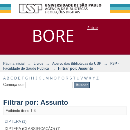
Filtrar por:
Repositório
BORE
Entrar
DSpace/Manakin + Corisco
Assunto
→
→
→
Página Inicial
Livros
Acervo das Bibliotecas da USP
FSP -
→
Filtrar por: Assunto
Faculdade de Saúde Pública
A
B
C
D
E
F
G
H
I
J
K
L
M
N
O
P
Q
R
S
T
U
V
W
X
Y
Z
Começa com
Filtrar por: Assunto
Exibindo itens 1-4
DIPTERA (1)
DIPTERA (CLASSIFICAÇÃO) (1)