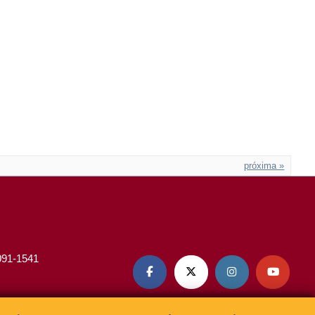
próxima »
3091-1541



