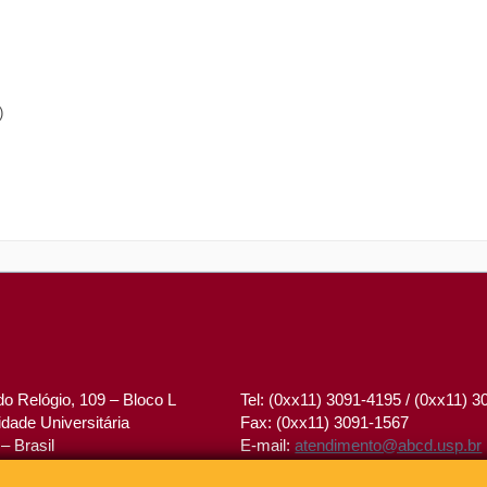
)
o Relógio, 109 – Bloco L
Tel: (0xx11) 3091-4195 / (0xx11) 
dade Universitária
Fax: (0xx11) 3091-1567
– Brasil
E-mail:
atendimento@abcd.usp.br