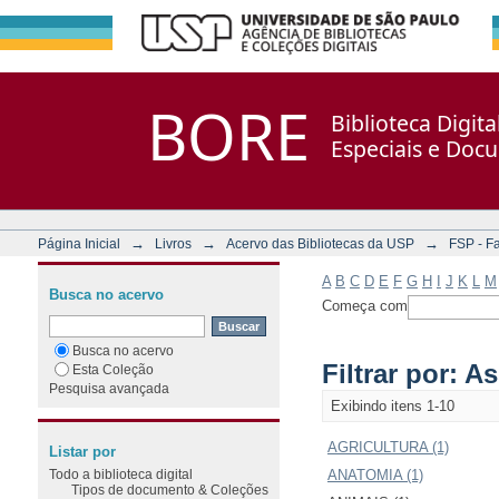
Filtrar por: Assunto
Repositório DSpace/Manakin + Corisco
BORE
Biblioteca Digit
Especiais e Doc
→
→
→
Página Inicial
Livros
Acervo das Bibliotecas da USP
FSP - F
A
B
C
D
E
F
G
H
I
J
K
L
M
Busca no acervo
Começa com
Busca no acervo
Filtrar por: A
Esta Coleção
Pesquisa avançada
Exibindo itens 1-10
AGRICULTURA (1)
Listar por
Todo a biblioteca digital
ANATOMIA (1)
Tipos de documento & Coleções