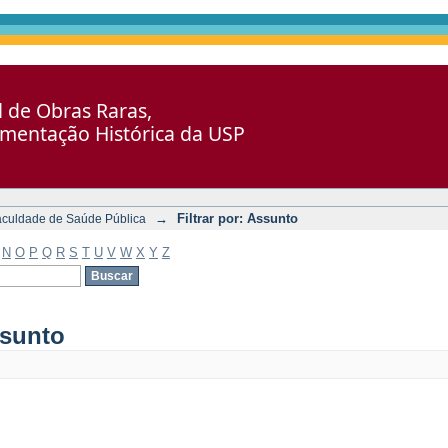
al de Obras Raras,
umentação Histórica da USP
→
Filtrar por: Assunto
aculdade de Saúde Pública
N
O
P
Q
R
S
T
U
V
W
X
Y
Z
ssunto