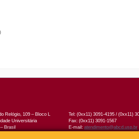
)
o Relógio, 109 – Bloco L
Tel: (0xx11) 3091-4195 / (0xx11) 
dade Universitária
Fax: (0xx11) 3091-1567
– Brasil
E-mail:
atendimento@abcd.usp.br