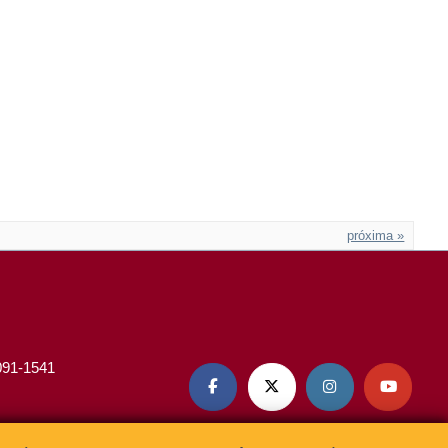
próxima »
3091-1541



