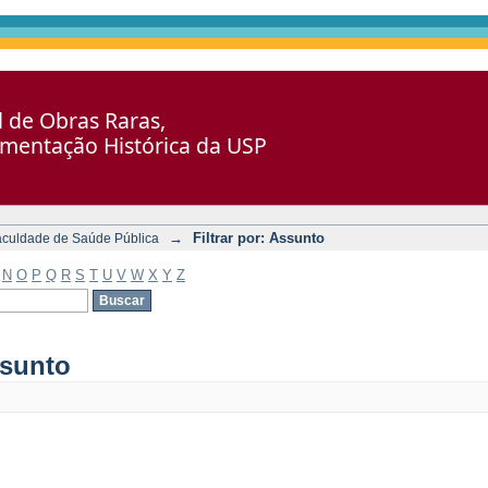
al de Obras Raras,
umentação Histórica da USP
→
Filtrar por: Assunto
aculdade de Saúde Pública
N
O
P
Q
R
S
T
U
V
W
X
Y
Z
ssunto