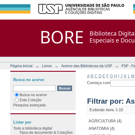
Filtrar por: Assunto
Repositório DSpace/Manakin + Corisco
BORE
Biblioteca Digit
Especiais e Doc
→
→
→
Página Inicial
Livros
Acervo das Bibliotecas da USP
FSP - F
A
B
C
D
E
F
G
H
I
J
K
L
M
Busca no acervo
Começa com
Busca no acervo
Filtrar por: A
Esta Coleção
Pesquisa avançada
Exibindo itens 1-10
AGRICULTURA (4)
Listar por
Todo a biblioteca digital
ANATOMIA (4)
Tipos de documento & Coleções