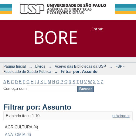
Filtrar por:
Repositório
BORE
Entrar
DSpace/Manakin + Corisco
Assunto
→
→
→
Página Inicial
Livros
Acervo das Bibliotecas da USP
FSP -
→
Filtrar por: Assunto
Faculdade de Saúde Pública
A
B
C
D
E
F
G
H
I
J
K
L
M
N
O
P
Q
R
S
T
U
V
W
X
Y
Z
Começa com
Filtrar por: Assunto
Exibindo itens 1-10
próxima »
AGRICULTURA (4)
ANATOMIA (4)