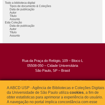
Todo a biblioteca digital
Tipos de documento & Coleções
Data de publicação
Autor
Título
Assunto
Esta Coleção
Data de publicação
Autor
Título
Assunto
Rua da Praça do Relógio, 109 – Bloco L
05508-050 – Cidade Universitária
São Paulo, SP – Brasil
Tel: (0xx11) 3091-4195 / (0xx11) 3091-1541
Fax: (0xx11) 3091-1567
A ABCD USP - Agência de Bibliotecas e Coleções Digitais
E-mail:
atendimento@abcd.usp.br
da Universidade de São Paulo utiliza
cookies
, a fim de
obter estatísticas para aprimorar a experiência do usuário.
A navegação no portal implica concordância com esse