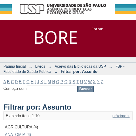
Filtrar por:
Repositório
BORE
Entrar
DSpace/Manakin + Corisco
Assunto
→
→
→
Página Inicial
Livros
Acervo das Bibliotecas da USP
FSP -
→
Filtrar por: Assunto
Faculdade de Saúde Pública
A
B
C
D
E
F
G
H
I
J
K
L
M
N
O
P
Q
R
S
T
U
V
W
X
Y
Z
Começa com
Filtrar por: Assunto
Exibindo itens 1-10
próxima »
AGRICULTURA (4)
ANATOMIA (4)