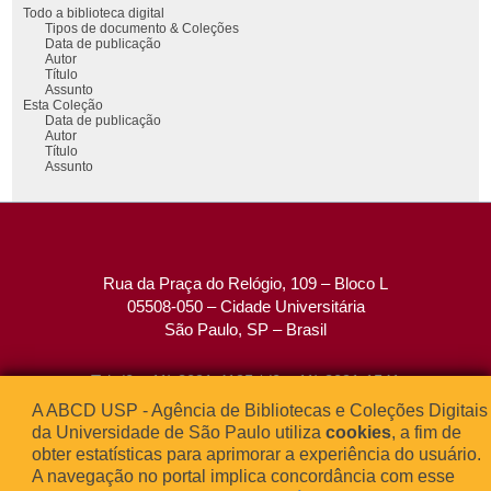
Todo a biblioteca digital
Tipos de documento & Coleções
Data de publicação
Autor
Título
Assunto
Esta Coleção
Data de publicação
Autor
Título
Assunto
Rua da Praça do Relógio, 109 – Bloco L
05508-050 – Cidade Universitária
São Paulo, SP – Brasil
Tel: (0xx11) 3091-4195 / (0xx11) 3091-1541
Fax: (0xx11) 3091-1567
A ABCD USP - Agência de Bibliotecas e Coleções Digitais
E-mail:
atendimento@abcd.usp.br
da Universidade de São Paulo utiliza
cookies
, a fim de
obter estatísticas para aprimorar a experiência do usuário.
A navegação no portal implica concordância com esse