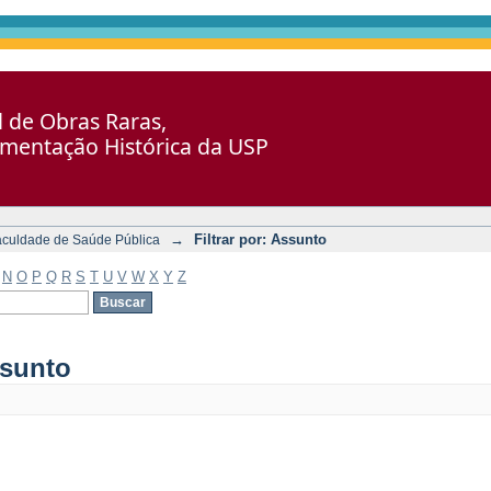
al de Obras Raras,
umentação Histórica da USP
→
Filtrar por: Assunto
aculdade de Saúde Pública
N
O
P
Q
R
S
T
U
V
W
X
Y
Z
ssunto