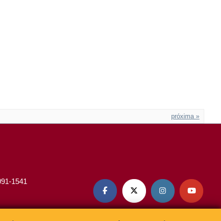
próxima »
3091-1541



