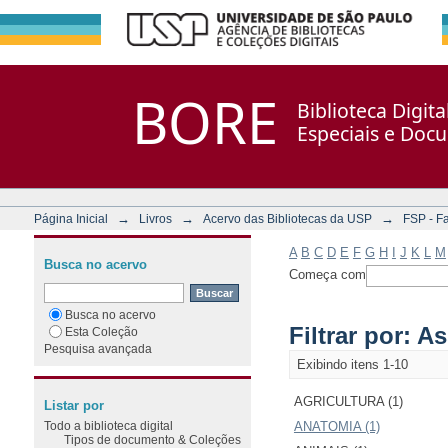
Filtrar por: Assunto
Repositório DSpace/Manakin + Corisco
BORE
Biblioteca Digit
Especiais e Doc
→
→
→
Página Inicial
Livros
Acervo das Bibliotecas da USP
FSP - F
A
B
C
D
E
F
G
H
I
J
K
L
M
Busca no acervo
Começa com
Busca no acervo
Filtrar por: A
Esta Coleção
Pesquisa avançada
Exibindo itens 1-10
AGRICULTURA (1)
Listar por
Todo a biblioteca digital
ANATOMIA (1)
Tipos de documento & Coleções