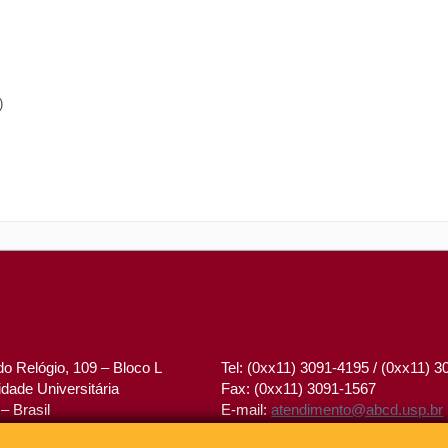
)
o Relógio, 109 – Bloco L
Tel: (0xx11) 3091-4195 / (0xx11) 
dade Universitária
Fax: (0xx11) 3091-1567
– Brasil
E-mail:
atendimento@abcd.usp.br