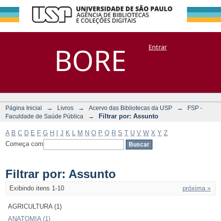
Filtrar por:
Repositório
BORE
Entrar
DSpace/Manakin + Corisco
Assunto
→
→
→
Página Inicial
Livros
Acervo das Bibliotecas da USP
FSP -
→
Filtrar por: Assunto
Faculdade de Saúde Pública
A
B
C
D
E
F
G
H
I
J
K
L
M
N
O
P
Q
R
S
T
U
V
W
X
Y
Z
Começa com
Filtrar por: Assunto
Exibindo itens 1-10
próxima »
AGRICULTURA (1)
ANATOMIA (1)