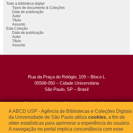
Todo a biblioteca digital
Tipos de documento & Coleções
Data de publicação
Autor
Título
Assunto
Esta Coleção
Data de publicação
Autor
Título
Assunto
Rua da Praça do Relógio, 109 – Bloco L
05508-050 – Cidade Universitária
São Paulo, SP – Brasil
Tel: (0xx11) 3091-4195 / (0xx11) 3091-1541
Fax: (0xx11) 3091-1567
A ABCD USP - Agência de Bibliotecas e Coleções Digitais
E-mail:
atendimento@abcd.usp.br
da Universidade de São Paulo utiliza
cookies
, a fim de
obter estatísticas para aprimorar a experiência do usuário.
A navegação no portal implica concordância com esse