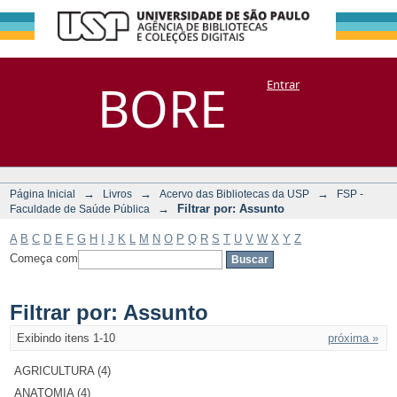
Filtrar por:
Repositório
BORE
Entrar
DSpace/Manakin + Corisco
Assunto
→
→
→
Página Inicial
Livros
Acervo das Bibliotecas da USP
FSP -
→
Filtrar por: Assunto
Faculdade de Saúde Pública
A
B
C
D
E
F
G
H
I
J
K
L
M
N
O
P
Q
R
S
T
U
V
W
X
Y
Z
Começa com
Filtrar por: Assunto
Exibindo itens 1-10
próxima »
AGRICULTURA (4)
ANATOMIA (4)