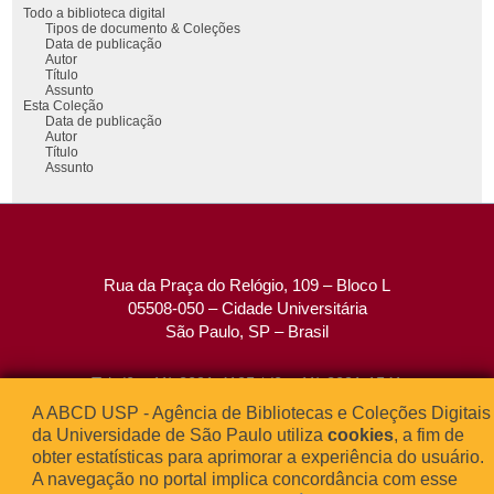
Todo a biblioteca digital
Tipos de documento & Coleções
Data de publicação
Autor
Título
Assunto
Esta Coleção
Data de publicação
Autor
Título
Assunto
Rua da Praça do Relógio, 109 – Bloco L
05508-050 – Cidade Universitária
São Paulo, SP – Brasil
Tel: (0xx11) 3091-4195 / (0xx11) 3091-1541
Fax: (0xx11) 3091-1567
A ABCD USP - Agência de Bibliotecas e Coleções Digitais
E-mail:
atendimento@abcd.usp.br
da Universidade de São Paulo utiliza
cookies
, a fim de
obter estatísticas para aprimorar a experiência do usuário.
A navegação no portal implica concordância com esse