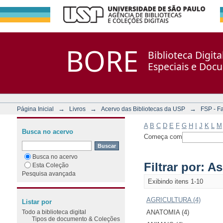
Filtrar por: Assunto
Repositório DSpace/Manakin + Corisco
BORE
Biblioteca Digit
Especiais e Doc
→
→
→
Página Inicial
Livros
Acervo das Bibliotecas da USP
FSP - F
A
B
C
D
E
F
G
H
I
J
K
L
M
Busca no acervo
Começa com
Busca no acervo
Filtrar por: A
Esta Coleção
Pesquisa avançada
Exibindo itens 1-10
AGRICULTURA (4)
Listar por
Todo a biblioteca digital
ANATOMIA (4)
Tipos de documento & Coleções