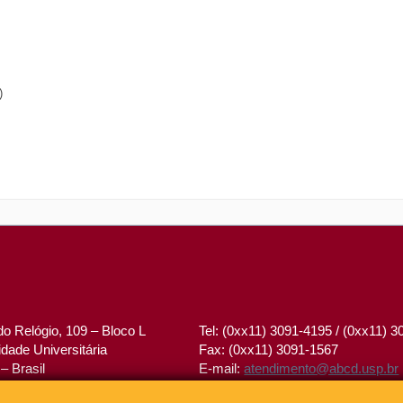
)
o Relógio, 109 – Bloco L
Tel: (0xx11) 3091-4195 / (0xx11) 
dade Universitária
Fax: (0xx11) 3091-1567
– Brasil
E-mail:
atendimento@abcd.usp.br