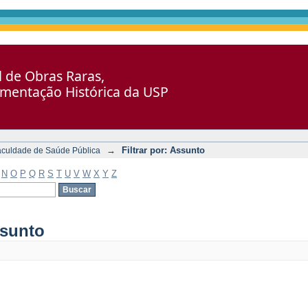
al de Obras Raras,
umentação Histórica da USP
→
Filtrar por: Assunto
aculdade de Saúde Pública
N
O
P
Q
R
S
T
U
V
W
X
Y
Z
ssunto