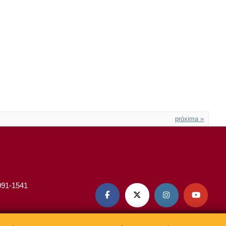
próxima »
3091-1541



