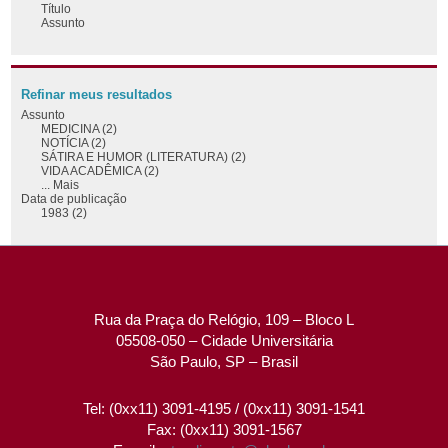
Título
Assunto
Refinar meus resultados
Assunto
MEDICINA (2)
NOTÍCIA (2)
SÁTIRA E HUMOR (LITERATURA) (2)
VIDA ACADÊMICA (2)
... Mais
Data de publicação
1983 (2)
Rua da Praça do Relógio, 109 – Bloco L
05508-050 – Cidade Universitária
São Paulo, SP – Brasil
Tel: (0xx11) 3091-4195 / (0xx11) 3091-1541
Fax: (0xx11) 3091-1567