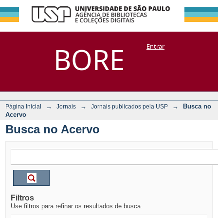
Busca no Acervo
Repositório
BORE
Entrar
DSpace/Manakin + Corisco
→
→
→
Busca no
Página Inicial
Jornais
Jornais publicados pela USP
Acervo
Busca no Acervo
Filtros
Use filtros para refinar os resultados de busca.