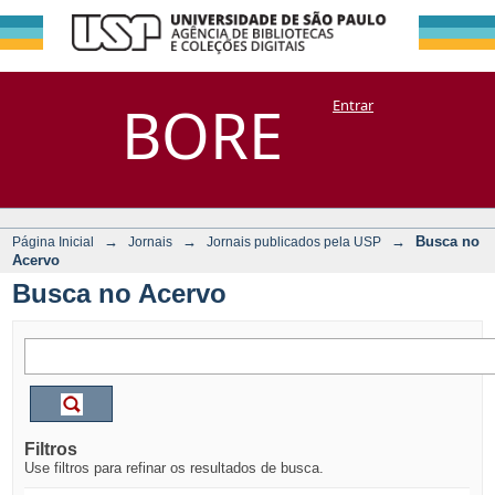
Busca no Acervo
Repositório
BORE
Entrar
DSpace/Manakin + Corisco
→
→
→
Busca no
Página Inicial
Jornais
Jornais publicados pela USP
Acervo
Busca no Acervo
Filtros
Use filtros para refinar os resultados de busca.