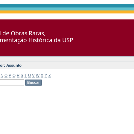
al de Obras Raras,
umentação Histórica da USP
por: Assunto
N
O
P
Q
R
S
T
U
V
W
X
Y
Z