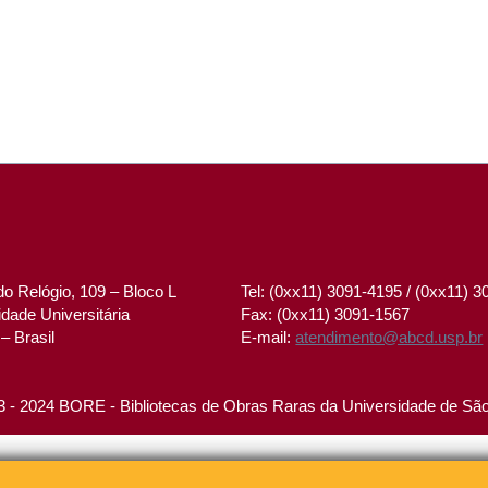
o Relógio, 109 – Bloco L
Tel: (0xx11) 3091-4195 / (0xx11) 
dade Universitária
Fax: (0xx11) 3091-1567
– Brasil
E-mail:
atendimento@abcd.usp.br
 - 2024 BORE - Bibliotecas de Obras Raras da Universidade de Sã