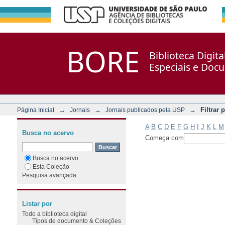
Filtrar por: Assunto
Repositório DSpace/Manakin + Corisco
BORE
Biblioteca Digit
Especiais e Doc
→
→
→
Filtrar 
Página Inicial
Jornais
Jornais publicados pela USP
A
B
C
D
E
F
G
H
I
J
K
L
M
Busca no acervo
Começa com
Busca no acervo
Esta Coleção
Pesquisa avançada
Listar por
Todo a biblioteca digital
Tipos de documento & Coleções