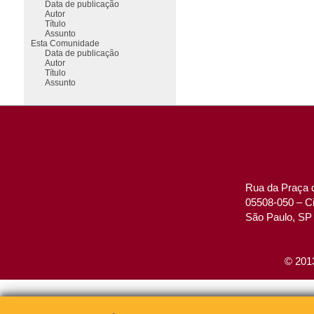
Data de publicação
Autor
Título
Assunto
Esta Comunidade
Data de publicação
Autor
Título
Assunto
Rua da Praça d
05508-050 – Ci
São Paulo, SP 
© 2013