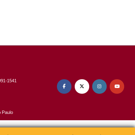
3091-1541




o Paulo