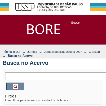
Busca no Acervo
Repositório
BORE
Entrar
DSpace/Manakin + Corisco
→
→
→
Página Inicial
Jornais
Jornais publicados pela USP
O Bisturi
→
Busca no Acervo
Busca no Acervo
Filtros
Use filtros para refinar os resultados de busca.