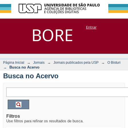
Busca no Acervo
Repositório
BORE
Entrar
DSpace/Manakin + Corisco
→
→
→
Página Inicial
Jornais
Jornais publicados pela USP
O Bisturi
→
Busca no Acervo
Busca no Acervo
Filtros
Use filtros para refinar os resultados de busca.