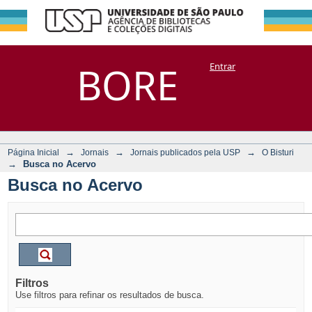
Busca no Acervo
Repositório
BORE
Entrar
DSpace/Manakin + Corisco
→
→
→
Página Inicial
Jornais
Jornais publicados pela USP
O Bisturi
→
Busca no Acervo
Busca no Acervo
Filtros
Use filtros para refinar os resultados de busca.