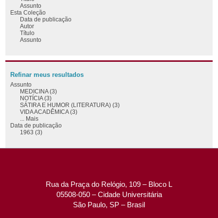
Assunto
Esta Coleção
Data de publicação
Autor
Título
Assunto
Refinar meus resultados
Assunto
MEDICINA (3)
NOTÍCIA (3)
SÁTIRA E HUMOR (LITERATURA) (3)
VIDA ACADÊMICA (3)
... Mais
Data de publicação
1963 (3)
Rua da Praça do Relógio, 109 – Bloco L
05508-050 – Cidade Universitária
São Paulo, SP – Brasil