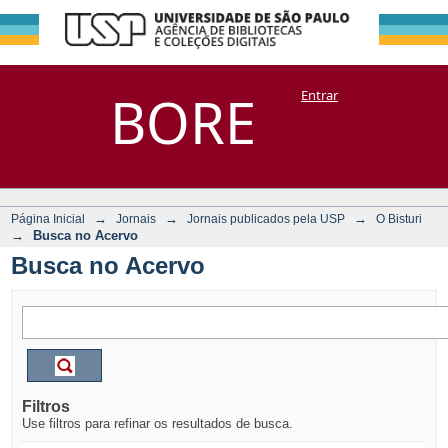
Busca no Acervo
Repositório
BORE
Entrar
DSpace/Manakin + Corisco
→
→
→
Página Inicial
Jornais
Jornais publicados pela USP
O Bisturi
→
Busca no Acervo
Busca no Acervo
Filtros
Use filtros para refinar os resultados de busca.