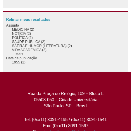
Refinar meus resultados
Assunto
MEDICINA (2)
NOTÍCIA (2)
POLÍTICA (2)
SAÚDE PÚBLICA (2)
SÁTIRA E HUMOR (LITERATURA) (2)
VIDA ACADÊMICA (2)
... Mais
Data de publicação
1955 (2)
Rua da Praça do Relógio, 109 – Bloco L
05508-050 – Cidade Universitária
São Paulo, SP – Brasil
Tel: (0xx11) 3091-4195 / (0xx11) 3091-1541
Fax: (0xx11) 3091-1567