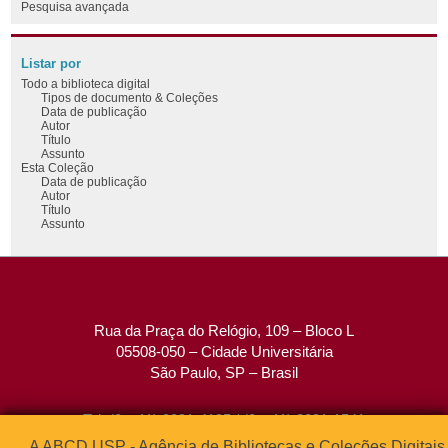
Pesquisa avançada
Listar por
Todo a biblioteca digital
Tipos de documento & Coleções
Data de publicação
Autor
Título
Assunto
Esta Coleção
Data de publicação
Autor
Título
Assunto
Rua da Praça do Relógio, 109 – Bloco L
05508-050 – Cidade Universitária
São Paulo, SP – Brasil
Tel: (0xx11) 3091-4195 / (0xx11) 3091-1541
Fax: (0xx11) 3091-1567
A ABCD USP - Agência de Bibliotecas e Coleções Digitais