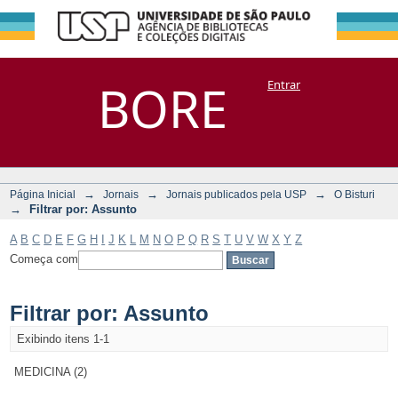
Filtrar por:
Repositório
BORE
Entrar
DSpace/Manakin + Corisco
Assunto
→
→
→
Página Inicial
Jornais
Jornais publicados pela USP
O Bisturi
→
Filtrar por: Assunto
A
B
C
D
E
F
G
H
I
J
K
L
M
N
O
P
Q
R
S
T
U
V
W
X
Y
Z
Começa com
Filtrar por: Assunto
Exibindo itens 1-1
MEDICINA (2)