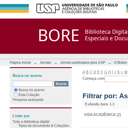
Filtrar por: Assunto
Repositório DSpace/Manakin + Corisco
BORE
Biblioteca Digit
Especiais e Doc
→
→
→
Página Inicial
Jornais
Jornais publicados pela USP
O Bisturi
A
B
C
D
E
F
G
H
I
J
K
L
M
Busca no acervo
Começa com
Busca no acervo
Filtrar por: A
Esta Coleção
Pesquisa avançada
Exibindo itens 1-1
VIDA ACADÊMICA (2)
Listar por
Todo a biblioteca digital
Tipos de documento & Coleções