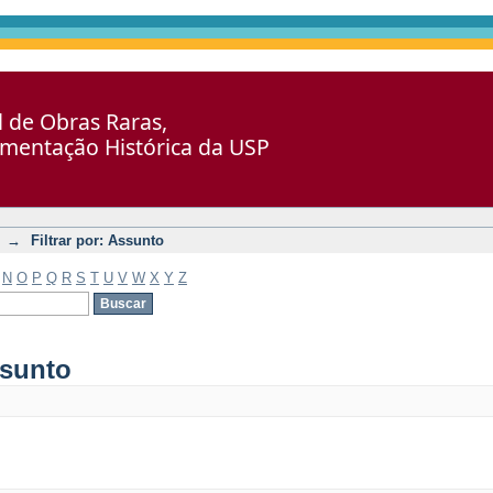
al de Obras Raras,
umentação Histórica da USP
→
Filtrar por: Assunto
N
O
P
Q
R
S
T
U
V
W
X
Y
Z
ssunto