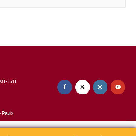
3091-1541




o Paulo