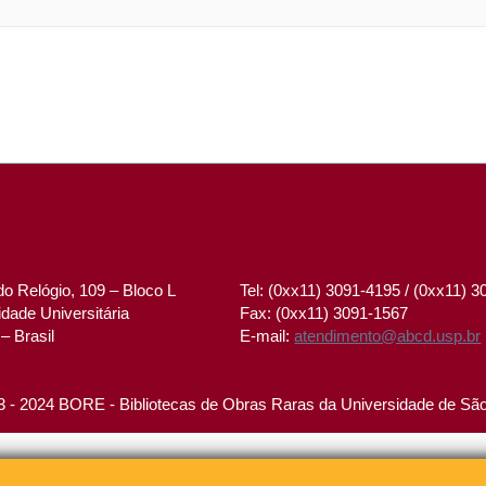
o Relógio, 109 – Bloco L
Tel: (0xx11) 3091-4195 / (0xx11) 
dade Universitária
Fax: (0xx11) 3091-1567
– Brasil
E-mail:
atendimento@abcd.usp.br
 - 2024 BORE - Bibliotecas de Obras Raras da Universidade de Sã