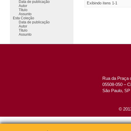
Data de publicação
Exibindo itens 1-1
Autor
Título
Assunto
Esta Coleção
Data de publicação
Autor
Título
Assunto
Rua da Praça d
05508-050 – Ci
São Paulo, SP 
© 2013