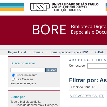
Filtrar por: Assunto
Repositório DSpace/Manakin + Corisco
BORE
Biblioteca Digit
Especiais e Doc
→
→
→
Página Inicial
Jornais
Jornais publicados pela USP
O Bisturi
A
B
C
D
E
F
G
H
I
J
K
L
M
Busca no acervo
Começa com
Busca no acervo
Filtrar por: A
Esta Coleção
Pesquisa avançada
Exibindo itens 1-1
VIDA ACADÊMICA (171)
Listar por
Todo a biblioteca digital
Tipos de documento & Coleções