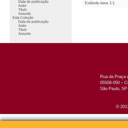
Data de publicação
Exibindo itens 1-1
Autor
Título
Assunto
Esta Coleção
Data de publicação
Autor
Título
Assunto
Rua da Praça d
05508-050 – Ci
São Paulo, SP 
© 2013