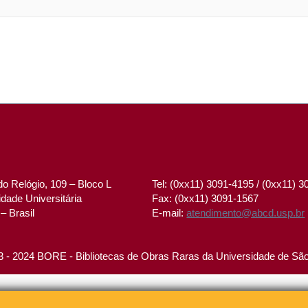
o Relógio, 109 – Bloco L
Tel: (0xx11) 3091-4195 / (0xx11) 
dade Universitária
Fax: (0xx11) 3091-1567
– Brasil
E-mail:
atendimento@abcd.usp.br
 - 2024 BORE - Bibliotecas de Obras Raras da Universidade de Sã