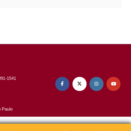
3091-1541




o Paulo