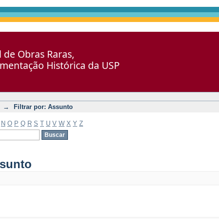
al de Obras Raras,
umentação Histórica da USP
→
Filtrar por: Assunto
N
O
P
Q
R
S
T
U
V
W
X
Y
Z
ssunto