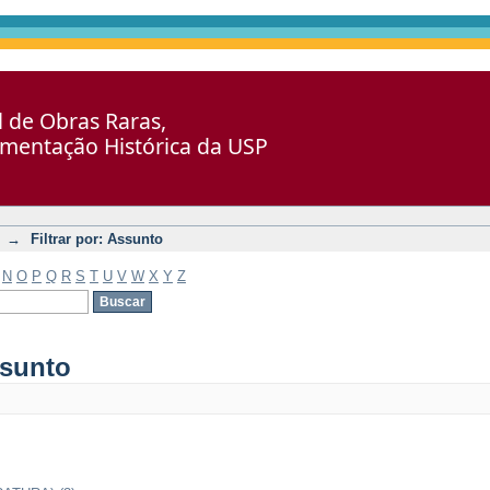
al de Obras Raras,
umentação Histórica da USP
→
Filtrar por: Assunto
N
O
P
Q
R
S
T
U
V
W
X
Y
Z
ssunto