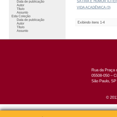
SÁTIRA E HUMOR (LITER
Data de publicação
Autor
VIDA ACADÊMICA (3)
Título
Assunto
Esta Coleção
Data de publicação
Exibindo itens 1-4
Autor
Título
Assunto
Rua da Praça d
05508-050 – Ci
São Paulo, SP 
© 2013