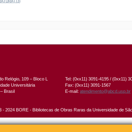
ATURA) (3)
o Relógio, 109 – Bloco L
Tel: (0xx11) 3091-4195 / (0xx11) 
dade Universitária
Fax: (0xx11) 3091-1567
– Brasil
E-mail:
atendimento@abcd.usp.br
 - 2024 BORE - Bibliotecas de Obras Raras da Universidade de Sã