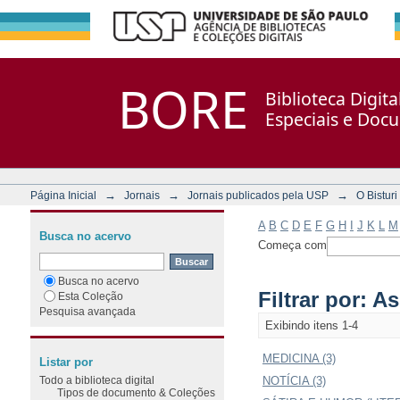
Filtrar por: Assunto
Repositório DSpace/Manakin + Corisco
BORE
Biblioteca Digit
Especiais e Doc
→
→
→
Página Inicial
Jornais
Jornais publicados pela USP
O Bisturi
A
B
C
D
E
F
G
H
I
J
K
L
M
Busca no acervo
Começa com
Busca no acervo
Filtrar por: A
Esta Coleção
Pesquisa avançada
Exibindo itens 1-4
MEDICINA (3)
Listar por
Todo a biblioteca digital
NOTÍCIA (3)
Tipos de documento & Coleções