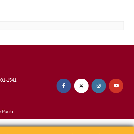
3091-1541




o Paulo