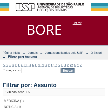
Filtrar por:
Repositório
BORE
Entrar
DSpace/Manakin + Corisco
Assunto
→
→
→
Página Inicial
Jornais
Jornais publicados pela USP
O Bisturi
→
Filtrar por: Assunto
A
B
C
D
E
F
G
H
I
J
K
L
M
N
O
P
Q
R
S
T
U
V
W
X
Y
Z
Começa com
Filtrar por: Assunto
Exibindo itens 1-5
MEDICINA (1)
NOTÍCIA (1)