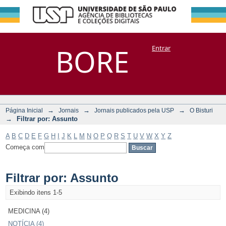
Filtrar por:
Repositório
BORE
Entrar
DSpace/Manakin + Corisco
Assunto
→
→
→
Página Inicial
Jornais
Jornais publicados pela USP
O Bisturi
→
Filtrar por: Assunto
A
B
C
D
E
F
G
H
I
J
K
L
M
N
O
P
Q
R
S
T
U
V
W
X
Y
Z
Começa com
Filtrar por: Assunto
Exibindo itens 1-5
MEDICINA (4)
NOTÍCIA (4)